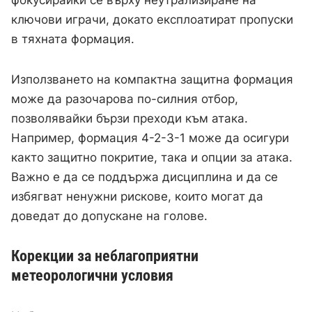
фокусирайки се върху неутрализиране на
ключови играчи, докато експлоатират пропуски
в тяхната формация.
Използването на компактна защитна формация
може да разочарова по-силния отбор,
позволявайки бързи преходи към атака.
Например, формация 4-2-3-1 може да осигури
както защитно покритие, така и опции за атака.
Важно е да се поддържа дисциплина и да се
избягват ненужни рискове, които могат да
доведат до допускане на голове.
Корекции за неблагоприятни
метеорологични условия