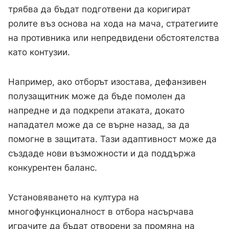
трябва да бъдат подготвени да коригират
ролите въз основа на хода на мача, стратегиите
на противника или непредвидени обстоятелства
като контузии.
Например, ако отборът изостава, дефанзивен
полузащитник може да бъде помолен да
напредне и да подкрепи атаката, докато
нападател може да се върне назад, за да
помогне в защитата. Тази адаптивност може да
създаде нови възможности и да поддържа
конкурентен баланс.
Установяването на култура на
многофункционалност в отбора насърчава
играчите да бъдат отворени за промяна на