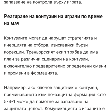
запазване на контрола върху играта.
Реагиране на контузии на играчи по време
на мач
Контузиите могат да нарушат стратегията и
инерцията на отбора, изисквайки бързи
корекции. Треньорският екип трябва да има
план за различни сценарии на контузии,
включително предварително определени смени
и промени в формацията.
Например, ако ключов защитник е контузен,
преминаването към по-защитна формация като
5-4-1 може да помогне за запазване на
защитната цялост. Комуникацията с играчите е