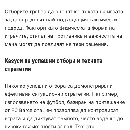
Отборите трябва да оценят контекста на играта,
за да определят най-подходящия тактически
подход. Фактори като физическата форма на
играчите, стилът на противника и важността на
мача могат да повлияят на тези решения.
Казуси на успешни отбори и техните
стратегии
Няколко успешни отбора са демонстрирали
ефективни ситуационни стратегии. Например,
използването на футбол, базиран на притежание
от FC Barcelona, им позволява да контролират
играта и да диктуват темпото, често водещо до
високи възможности за гол. Тяхната