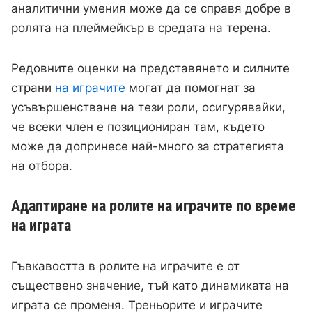
аналитични умения може да се справя добре в
ролята на плеймейкър в средата на терена.
Редовните оценки на представянето и силните
страни
на играчите
могат да помогнат за
усъвършенстване на тези роли, осигурявайки,
че всеки член е позициониран там, където
може да допринесе най-много за стратегията
на отбора.
Адаптиране на ролите на играчите по време
на играта
Гъвкавостта в ролите на играчите е от
съществено значение, тъй като динамиката на
играта се променя. Треньорите и играчите