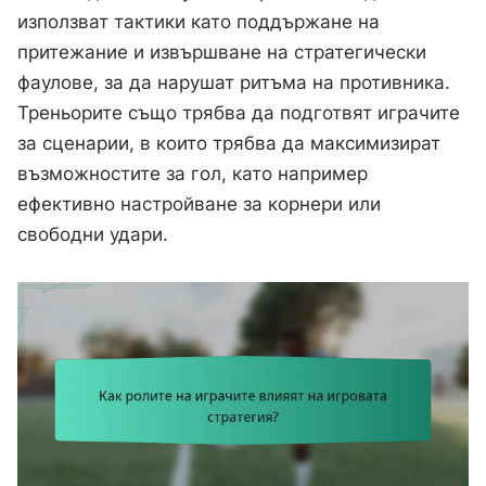
използват тактики като поддържане на
притежание и извършване на стратегически
фаулове, за да нарушат ритъма на противника.
Треньорите също трябва да подготвят играчите
за сценарии, в които трябва да максимизират
възможностите за гол, като например
ефективно настройване за корнери или
свободни удари.