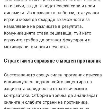
на играчи, за да въведат свежи сили и нови
динамики. Използването на бързи, атакуващи
играчи може да създаде възможности за
намаляване на разликата в резултата.
Комуникацията става решаваща, тъй като
играчите трябва да останат фокусирани и
мотивирани, въпреки неуспеха.
Стратегии за справяне с мощен противник
Състезаването срещу силен противник изисква
индивидуален подход, който акцентира на
защитната солидност и стратегическите
контраатаки. Отборите трябва да анализират
силните и слабите страни на противника,