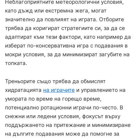
Неблагоприятните метеорологични условия,
като дъжд или екстремна жега, могат
значително да повлияят на играта. Отборите
трябва да коригират стратегиите си, за да се
адаптират към тези фактори, като например да
изберат по-консервативна игра с подавания в
мокри условия, за да минимизират загубите на
топката.
Треньорите също трябва да обмислят
хидратацията
на играчите
и управлението на
умората по време на горещо време,
потенциално ротационни играчи по-често. В
снежни или ледени условия, фокусът върху
поддържането на притежание и минимизиране
на дългите подавания може да помогне за