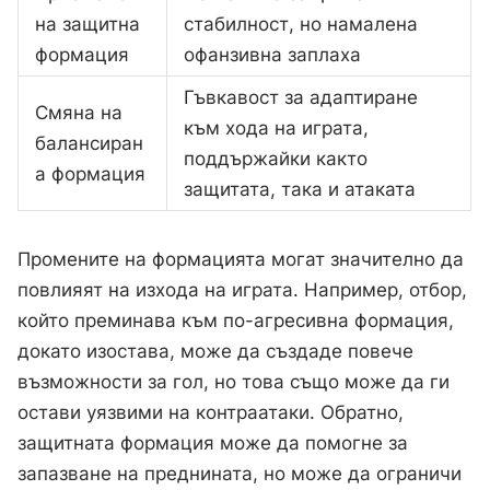
на защитна
стабилност, но намалена
формация
офанзивна заплаха
Гъвкавост за адаптиране
Смяна на
към хода на играта,
балансиран
поддържайки както
а формация
защитата, така и атаката
Промените на формацията могат значително да
повлияят на изхода на играта. Например, отбор,
който преминава към по-агресивна формация,
докато изостава, може да създаде повече
възможности за гол, но това също може да ги
остави уязвими на контраатаки. Обратно,
защитната формация може да помогне за
запазване на преднината, но може да ограничи