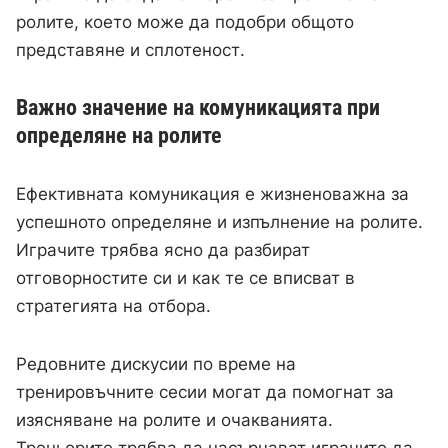
ролите, което може да подобри общото
представяне и сплотеност.
Важно значение на комуникацията при
определяне на ролите
Ефективната комуникация е жизненоважна за
успешното определяне и изпълнение на ролите.
Играчите трябва ясно да разбират
отговорностите си и как те се вписват в
стратегията на отбора.
Редовните дискусии по време на
тренировъчните сесии могат да помогнат за
изясняване на ролите и очакванията.