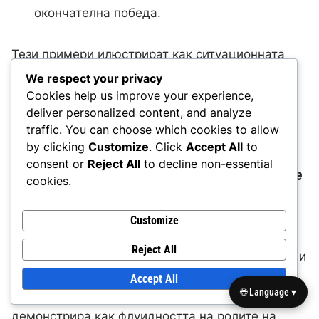
окончателна победа.
Тези примери илюстрират как ситуационната
адаптивност може да доведе до успех.
We respect your privacy
Отборите, които ефективно анализират
Cookies help us improve your experience,
deliver personalized content, and analyze
противниците си и коригират стратегиите си
traffic. You can choose which cookies to allow
съответно, често постигат по-добри резултати.
by clicking
Customize
. Click
Accept All
to
consent or
Reject All
to decline non-essential
Оценка на ефективността на историческите
cookies.
игрови стратегии
Customize
Историческите оценки на игровите стратегии
Reject All
разкриват модели, които са довели до успех или
провал. Например, философията на “Тоталния
Accept All
🌐 Language ▾
футбол” на Нидерландия през 70-те години
демонстрира как флуидността на ролите на