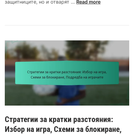
С
защитниците, но и отварят …
Read more
а
т
н
р
е
а
,
т
С
е
т
г
р
и
а
и
т
з
е
а
г
з
и
а
и
б
з
л
а
у
п
ж
Стратегии за кратки разстояния:
о
д
д
Избор на игра, Схеми за блокиране,
е