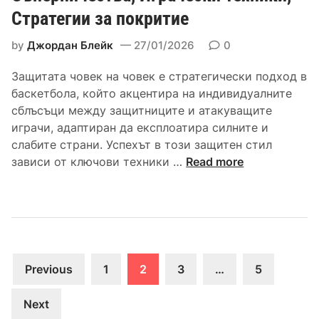
и
Стратегии за покритие
я
н
:
а
by
Джордан Блейк
27/01/2026
0
Р
и
а
г
Защитата човек на човек е стратегически подход в
з
р
баскетбола, който акцентира на индивидуалните
с
а
сблъсъци между защитниците и атакуващите
т
ч
играчи, адаптиран да експлоатира силните и
о
и
слабите страни. Успехът в този защитен стил
я
т
З
зависи от ключови техники …
Read more
н
е
а
и
,
щ
я
П
и
,
о
т
М
д
а
а
Posts
р
“
Previous
1
2
3
…
5
р
е
Ч
pagination
ш
д
о
Next
р
б
в