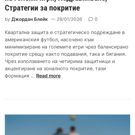
б
г
Стратегии за покритие
л
л
р
н
о
а
by
Джордан Блейк
28/01/2026
0
и
к
ч
т
и
Квартална защита е стратегическо подреждане в
и
е
р
американския футбол, насочено към
т
л
а
минимизиране на големите игри чрез балансирано
е
е
н
покритие срещу както подавания, така и бягания.
н
е
Чрез използването на четирима защитници и
з
,
акцентиране на зоналното покритие, тази
а
П
Ч
формация …
Read more
щ
о
е
и
д
т
т
р
в
е
е
ъ
н
д
р
б
б
т
е
а
а
к
н
з