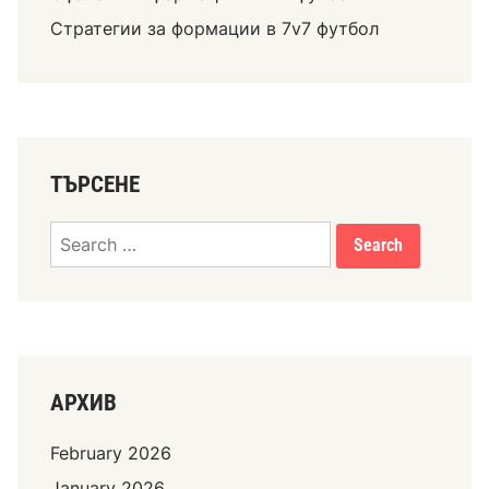
н
Стратегии за формации в 7v7 футбол
и
к
и
,
С
т
ТЪРСЕНЕ
р
а
Search
т
for:
е
г
и
и
з
АРХИВ
а
п
February 2026
о
к
January 2026