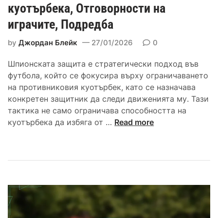
р
куотърбека, Отговорности на
р
л
а
играчите, Подредба
а
н
в
ч
о
н
by
Джордан Блейк
27/01/2026
0
и
р
я
т
а
в
Шпионската защита е стратегически подход във
е
з
а
футбола, който се фокусира върху ограничаването
т
н
на противниковия куотърбек, като се назначава
я
е
конкретен защитник да следи движенията му. Тази
г
,
тактика не само ограничава способността на
а
С
Ш
куотърбека да избяга от …
Read more
н
т
п
е
р
и
:
а
о
Д
т
н
ъ
е
с
л
г
к
б
и
а
о
и
з