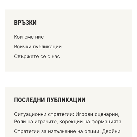
у
а
е
т
к
и
н
ВРЪЗКИ
,
а
Р
ч
Кои сме ние
о
о
л
Всички публикации
в
и
Свържете се с нас
е
н
к
а
”
и
:
г
С
р
ъ
а
ПОСЛЕДНИ ПУБЛИКАЦИИ
п
ч
е
и
Ситуационни стратегии: Игрови сценарии,
р
т
Роли на играчите, Корекции на формацията
н
е
и
Стратегии за изпълнение на опции: Двойни