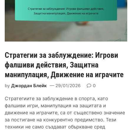
н
е
а
,
о
З
т
а
с
п
т
л
ъ
а
п
Стратегии за заблуждение: Игрови
х
:
и
фалшиви действия, Защитна
Л
о
манипулация, Движение на играчите
е
т
н
б
by
Джордан Блейк
29/01/2026
0
т
я
и
г
Стратегиите за заблуждение в спорта, като
з
а
фалшиви игри, манипулация на защитата и
а
н
движение на играчите, са от съществено значение
б
е
за постигане на конкурентно предимство. Тези
я
техники не само създават объркване сред
г