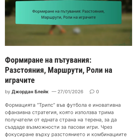
к
з
а
и
а
щ
м
п
и
а
о
т
р
к
а
ш
р
:
р
и
К
у
т
о
Формиране на пътувания:
т
и
н
и
Разстояния, Маршрути, Роли на
е
т
,
играчите
р
З
о
а
by
Джордан Блейк
27/01/2026
0
л
щ
н
и
Формацията “Трипс” във футбола е иновативна
а
т
офанзивна стратегия, която използва трима
к
н
получатели от едната страна на терена, за да
у
о
създаде възможности за пасови игри. Чрез
о
п
фокусиране върху разстоянието и комбинациите