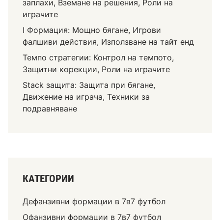
ч
заплахи, Вземане на решения, Роли на
е
играчите
с
I Формация: Мощно бягане, Игрови
т
фалшиви действия, Използване на тайт енд
в
Темпо стратегии: Контрол на темпото,
а
Защитни корекции, Роли на играчите
,
И
Stack защита: Защита при бягане,
г
Движение на играча, Техники за
р
подравняване
а
ч
е
с
к
КАТЕГОРИИ
и
т
Дефанзивни формации в 7в7 футбол
е
х
Офанзивни формации в 7в7 футбол