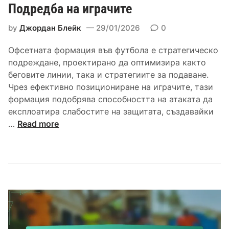
Подредба на играчите
е
д
by
Джордан Блейк
29/01/2026
0
б
а
Офсетната формация във футбола е стратегическо
,
подреждане, проектирано да оптимизира както
О
беговите линии, така и стратегиите за подаване.
п
Чрез ефективно позициониране на играчите, тази
ц
формация подобрява способността на атаката да
и
експлоатира слабостите на защитата, създавайки
и
Ф
…
Read more
з
о
а
р
п
м
о
и
д
р
а
а
в
н
а
е
н