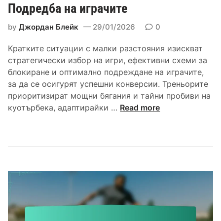
а
Подредба на играчите
н
в
и
а
by
Джордан Блейк
29/01/2026
0
е
н
:
е
Кратките ситуации с малки разстояния изискват
И
,
стратегически избор на игри, ефективни схеми за
г
П
блокиране и оптимално подреждане на играчите,
р
о
за да се осигурят успешни конверсии. Треньорите
о
д
приоритизират мощни бягания и тайни пробиви на
в
р
С
куотърбека, адаптирайки …
Read more
и
е
т
ф
д
р
а
б
а
л
а
т
ш
н
е
и
а
г
в
и
и
и
г
и
д
р
з
е