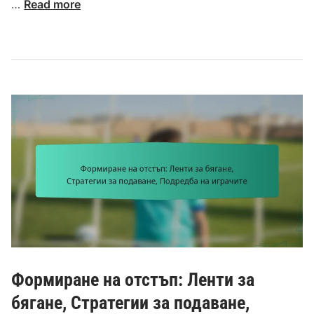
Ф
…
Read more
о
р
м
а
ц
и
я
S
p
r
e
a
d
:
П
о
Формиране на отстъп: Ленти за
д
бягане, Стратегии за подаване,
р