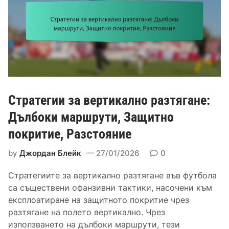
,
а
а
П
и
щ
р
г
и
е
р
т
д
а
а
и
ч
:
м
и
П
с
т
р
Стратегии за вертикално разтягане:
т
е
е
в
Дълбоки маршрути, Защитно
д
а
покритие, Разстояние
о
в
т
м
by
Джордан Блейк
27/01/2026
0
в
а
р
ч
Стратегиите за вертикално разтягане във футбола
а
о
са съществени офанзивни тактики, насочени към
т
в
експлоатиране на защитното покритие чрез
я
е
разтягане на полето вертикално. Чрез
в
т
използването на дълбоки маршрути, тези