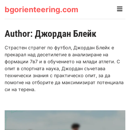
Skip
bgorienteering.com
Main
to
Men
content
Author:
Джордан Блейк
Страстен стратег по футбол, Джордан Блейк е
прекарал над десетилетие в анализиране на
формации 7в7 и в обучението на млади атлети. С
опит в спортната наука, Джордан съчетава
технически знания с практическо опит, за да
помогне на отборите да максимизират потенциала
си на терена.