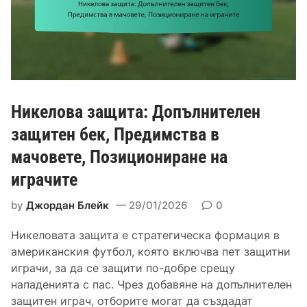
а
а
й
ч
к
с
и
р
т
т
а
в
е
т
и
к
я
и
Никелова защита: Допълнителен
,
р
З
защитен бек, Предимства в
а
а
мачовете, Позициониране на
з
щ
с
играчите
и
т
т
о
by
Джордан Блейк
29/01/2026
0
н
я
а
Никеловата защита е стратегическа формация в
н
м
американския футбол, която включва пет защитни
и
а
играчи, за да се защити по-добре срещу
я
н
нападенията с пас. Чрез добавяне на допълнителен
:
и
защитен играч, отборите могат да създадат
И