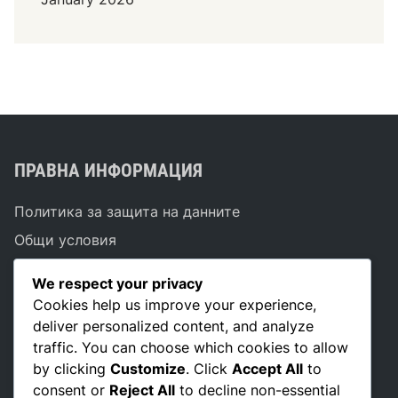
р
и
т
и
е
ПРАВНА ИНФОРМАЦИЯ
Политика за защита на данните
Общи условия
Свържете се с нас
We respect your privacy
Предпочитания за бисквитки
Cookies help us improve your experience,
Кои сме ние
deliver personalized content, and analyze
traffic. You can choose which cookies to allow
by clicking
Customize
. Click
Accept All
to
consent or
Reject All
to decline non-essential
ТЪРСЕНЕ