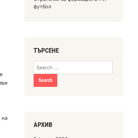
футбол
ТЪРСЕНЕ
Search
for:
е
иви
 на
АРХИВ