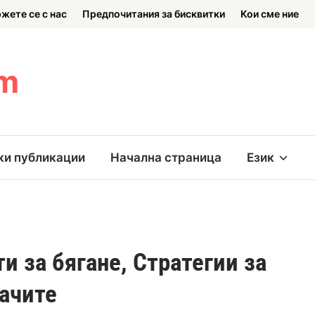
жете се с нас
Предпочитания за бисквитки
Кои сме ние
om
ки публикации
Начална страница
Език
и за бягане, Стратегии за
рачите