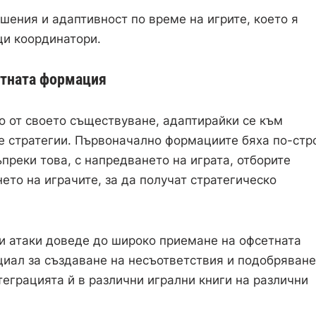
шения и адаптивност по време на игрите, което я
щи координатори.
етната формация
 от своето съществуване, адаптирайки се към
е стратегии. Първоначално формациите бяха по-стр
преки това, с напредването на играта, отборите
ето на играчите, за да получат стратегическо
ни атаки доведе до широко приемане на офсетната
иал за създаване на несъответствия и подобряване
теграцията й в различни игрални книги на различни