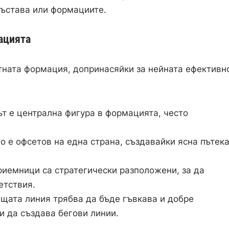
състава или формациите.
ацията
ната формация, допринасяйки за нейната ефективн
т е централна фигура в формацията, често
 е офсетов на една страна, създавайки ясна пътека
иемници са стратегически разположени, за да
етствия.
щата линия трябва да бъде гъвкава и добре
и да създава бегови линии.