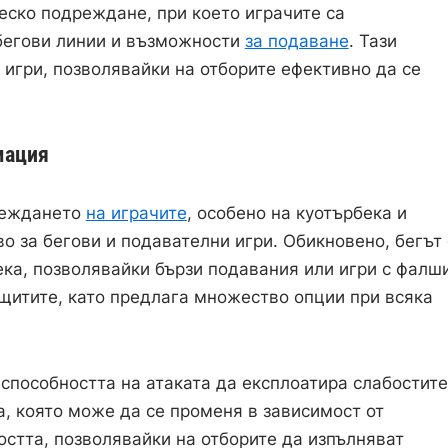
еско подреждане, при което играчите са
 бегови линии и възможности
за подаване
. Тази
игри, позволявайки на отборите ефективно да се
мация
реждането
на играчите
, особено на куотърбека и
во за бегови и подавателни игри. Обикновено, бегът 
ека, позволявайки бързи подавания или игри с фалш
щитите, като предлага множество опции при всяка
пособността на атаката да експлоатира слабостите
, която може да се променя в зависимост от
стта, позволявайки на отборите да изпълняват