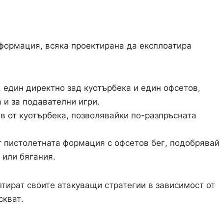
формация, всяка проектирана да експлоатира
един директно зад куотърбека и един офсетов,
 и за подавателни игри.
в от куотърбека, позволявайки по-разпръсната
 пистолетната формация с офсетов бег, подобрявай
 или бягания.
птират своите атакуващи стратегии в зависимост от
скват.