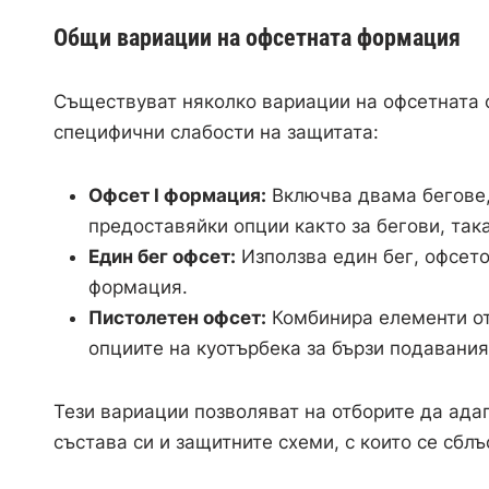
Общи вариации на офсетната формация
Съществуват няколко вариации на офсетната 
специфични слабости на защитата:
Офсет I формация:
Включва двама бегове, 
предоставяйки опции както за бегови, така
Един бег офсет:
Използва един бег, офсето
формация.
Пистолетен офсет:
Комбинира елементи от
опциите на куотърбека за бързи подавания
Тези вариации позволяват на отборите да ада
състава си и защитните схеми, с които се сблъ