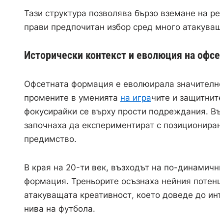
Тази структура позволява бързо вземане на ре
прави предпочитан избор сред много атакува
Исторически контекст и еволюция на офс
Офсетната формация е еволюирала значително
промените в уменията
на игра
чите и защитнит
фокусирайки се върху прости подреждания. Въ
започнаха да експериментират с позициониран
предимство.
В края на 20-ти век, възходът на по-динамич
формация. Треньорите осъзнаха нейния потенц
атакуващата креативност, което доведе до ин
нива на футбола.