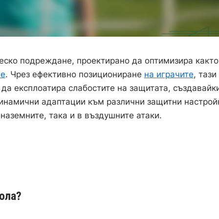
еско подреждане, проектирано да оптимизира както
не
. Чрез ефективно позициониране
на играчите
, тази
да експлоатира слабостите на защитата, създавайк
динамични адаптации към различни защитни настрой
наземните, така и в въздушните атаки.
ола?