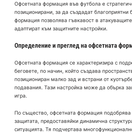
Офсетната формация във футбола е стратегич
позиционирани, за да създадат благоприятни
формация позволява гъвкавост в атакуващите 
адаптират към защитните настройки.
Определение и преглед на офсетната фор
Офсетната формация се характеризира с под
беговете, по начин, който създава пространст
позициониран малко зад и встрани от куотърб
подавания. Тази настройка може да обърка за
игра.
По същество, офсетната формация подобрява с
защитата, предоставяйки динамична структура
ситуацията. Тя подчертава многофункционално