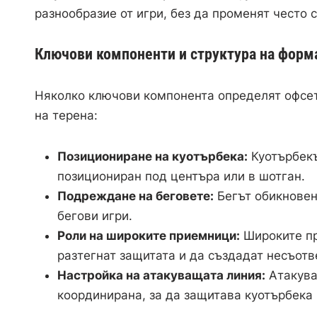
разнообразие от игри, без да променят често 
Ключови компоненти и структура на форм
Няколко ключови компонента определят офсет
на терена:
Позициониране на куотърбека:
Куотърбекъ
позициониран под центъра или в шотган.
Подреждане на беговете:
Бегът обикновено
бегови игри.
Роли на широките приемници:
Широките пр
разтегнат защитата и да създадат несъотв
Настройка на атакуващата линия:
Атакува
координирана, за да защитава куотърбека 