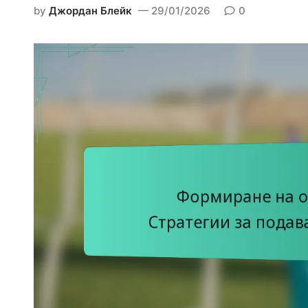
d
by
Джордан Блейк
29/01/2026
0
i
n