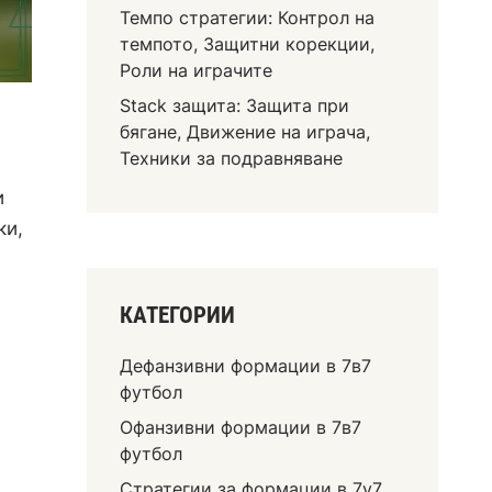
Темпо стратегии: Контрол на
темпото, Защитни корекции,
Роли на играчите
Stack защита: Защита при
бягане, Движение на играча,
Техники за подравняване
и
ки,
КАТЕГОРИИ
Дефанзивни формации в 7в7
футбол
Офанзивни формации в 7в7
футбол
Стратегии за формации в 7v7