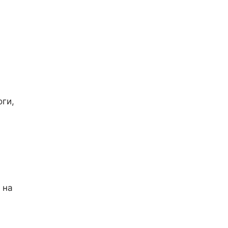
оги,
 на