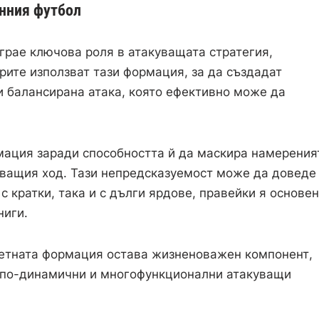
нния футбол
грае ключова роля в атакуващата стратегия,
рите използват тази формация, за да създадат
и балансирана атака, която ефективно може да
мация заради способността й да маскира намерения
дващия ход. Тази непредсказуемост може да доведе
с кратки, така и с дълги ярдове, правейки я основен
ниги.
сетната формация остава жизненоважен компонент,
по-динамични и многофункционални атакуващи