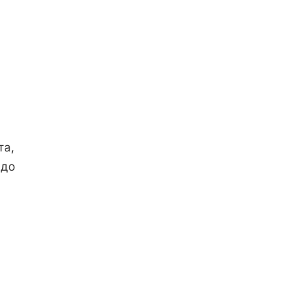
та,
 до