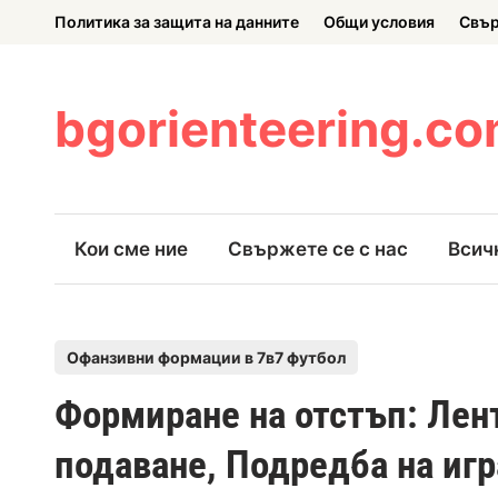
Skip
Политика за защита на данните
Общи условия
Свър
to
content
bgorienteering.c
Кои сме ние
Свържете се с нас
Всич
P
Офанзивни формации в 7в7 футбол
o
Формиране на отстъп: Лент
s
t
подаване, Подредба на иг
e