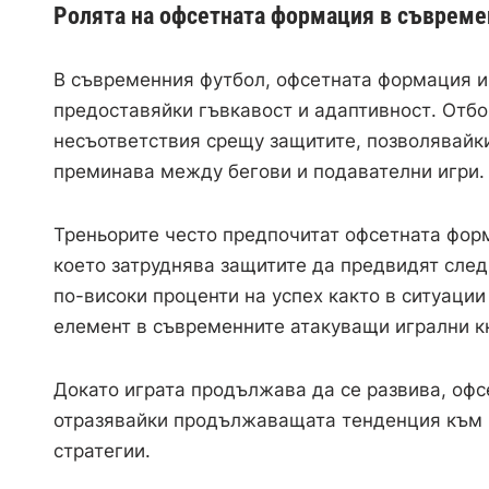
Ролята на офсетната формация в съвреме
В съвременния футбол, офсетната формация и
предоставяйки гъвкавост и адаптивност. Отбо
несъответствия срещу защитите, позволявайк
преминава между бегови и подавателни игри.
Треньорите често предпочитат офсетната фор
което затруднява защитите да предвидят сле
по-високи проценти на успех както в ситуации 
елемент в съвременните атакуващи игрални к
Докато играта продължава да се развива, оф
отразявайки продължаващата тенденция към 
стратегии.