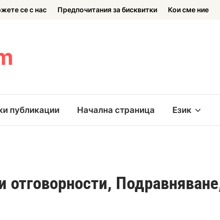
жете се с нас
Предпочитания за бисквитки
Кои сме ние
om
ки публикации
Начална страница
Език
и отговорности, Подравняване