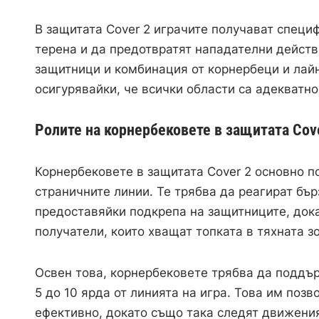
В защитата Cover 2 играчите получават специ
терена и да предотвратят нападателни действ
защитници и комбинация от корнербеци и лайн
осигурявайки, че всички области са адекватн
Ролите на корнербековете в защитата Cov
Корнербековете в защитата Cover 2 основно по
страничните линии. Те трябва да реагират бър
предоставяйки подкрепа на защитниците, дока
получатели, които хващат топката в тяхната з
Освен това, корнербековете трябва да поддъ
5 до 10 ярда от линията на игра. Това им поз
ефективно, докато също така следят движения