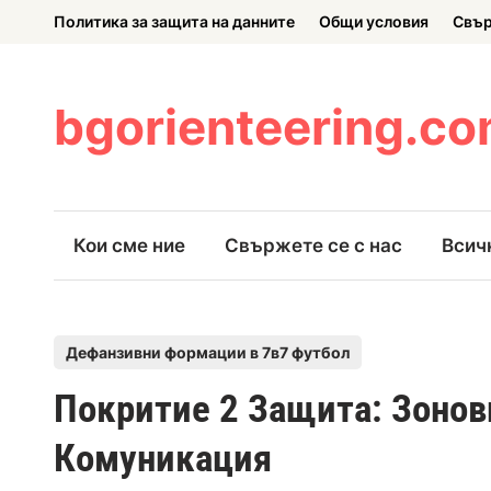
Skip
Политика за защита на данните
Общи условия
Свър
to
content
bgorienteering.c
Кои сме ние
Свържете се с нас
Всич
P
Дефанзивни формации в 7в7 футбол
o
Покритие 2 Защита: Зонов
s
t
Комуникация
e