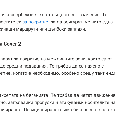
и корнербековете е от съществено значение. Те
ностите си
за покритие
, за да осигурят, че нито една
есичащи маршрути или дълбоки заплахи.
 Cover 2
варят за покритие на междинните зони, които са от
до средни подавания. Те трябва да са наясно с
критие, когато е необходимо, особено срещу тайт енд
крепата на бяганията. Те трябва да четат движени
но, запълвайки пропуски и атакувайки носителите н
лни ярдове. Позиционирането им обикновено е на ок