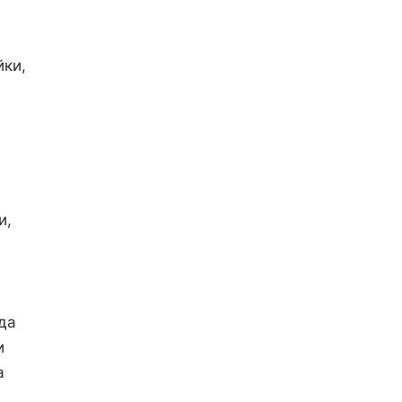
йки,
и,
да
и
а