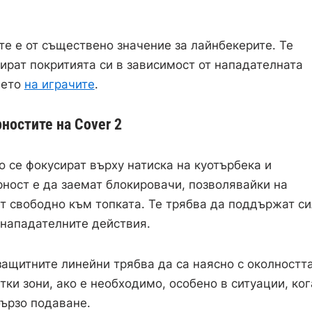
е е от съществено значение за лайнбекерите. Те
ират покритията си в зависимост от нападателната
нето
на играчите
.
ностите на Cover 2
 се фокусират върху натиска на куотърбека и
рност е да заемат блокировачи, позволявайки на
т свободно към топката. Те трябва да поддържат с
 нападателните действия.
защитните линейни трябва да са наясно с околностт
атки зони, ако е необходимо, особено в ситуации, ког
бързо подаване.