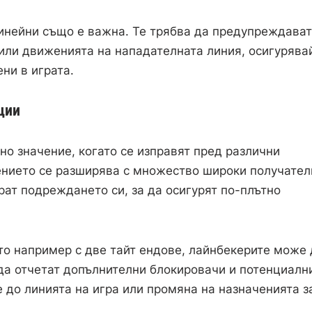
инейни също е важна. Те трябва да предупреждават
или движенията на нападателната линия, осигурява
ни в играта.
ции
но значение, когато се изправят пред различни
нието се разширява с множество широки получател
ат подреждането си, за да осигурят по-плътно
то например с две тайт ендове, лайнбекерите може 
 да отчетат допълнителни блокировачи и потенциалн
до линията на игра или промяна на назначенията з