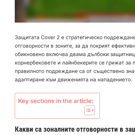
Защитата Cover 2 е стратегическо подреждане
отговорности в зоните, за да покрият ефекти
обикновено включва двама дълбоки защитници
корнербековете и лайнбекерите се грижат за 
правилното подреждане са от съществено зна
адаптиране към движенията на нападението.
Key sections in the article:
Какви са зоналните отговорности в за