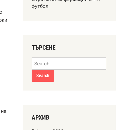
футбол
о
оки
ТЪРСЕНЕ
Search
for:
 на
АРХИВ