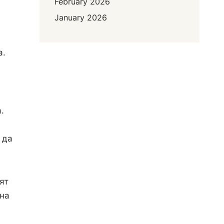
February 2026
January 2026
а.
.
 да
ят
 на