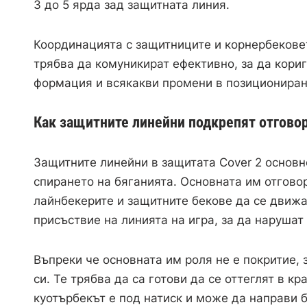
3 до 5 ярда зад защитната линия.
Координацията с защитниците и корнербековет
трябва да комуникират ефективно, за да кориг
формация и всякакви промени в позиционира
Как защитните линейни подкрепят отговор
Защитните линейни в защитата Cover 2 основно
спирането на бяганията. Основната им отгово
лайнбекерите и защитните бекове да се движа
присъствие на линията на игра, за да нарушат
Въпреки че основната им роля не е покритие, 
си. Те трябва да са готови да се оттеглят в кр
куотърбекът е под натиск и може да направи 