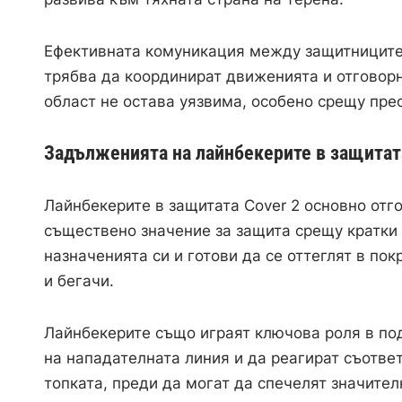
Ефективната комуникация между защитниците 
трябва да координират движенията и отговор
област не остава уязвима, особено срещу пр
Задълженията на лайнбекерите в защитата
Лайнбекерите в защитата Cover 2 основно отго
съществено значение за защита срещу кратки 
назначенията си и готови да се оттеглят в по
и бегачи.
Лайнбекерите също играят ключова роля в под
на нападателната линия и да реагират съответ
топката, преди да могат да спечелят значите