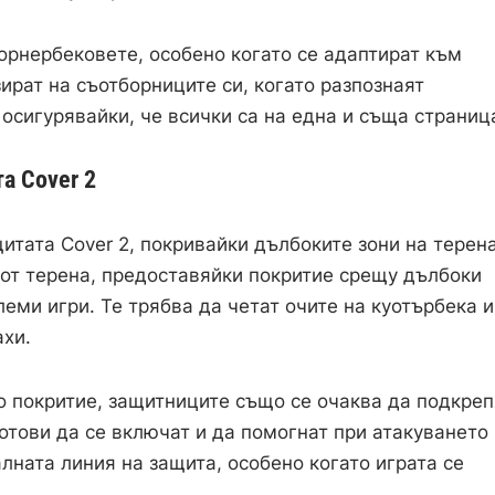
орнербековете, особено когато се адаптират към
ират на съотборниците си, когато разпознаят
осигурявайки, че всички са на една и съща страниц
а Cover 2
тата Cover 2, покривайки дълбоките зони на терена
 от терена, предоставяйки покритие срещу дълбоки
еми игри. Те трябва да четат очите на куотърбека и
ахи.
о покритие, защитниците също се очаква да подкреп
отови да се включат и да помогнат при атакуването
алната линия на защита, особено когато играта се