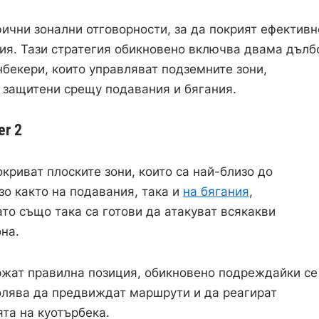
фични зонални отговорности, за да покрият ефективн
ия. Тази стратегия обикновено включва двама дълб
бекери, които управляват подземните зони,
о защитени срещу подавания и бягания.
er 2
криват плоските зони, които са най-близо до
зо както на подавания, така и
на бягания
,
то също така са готови да атакуват всякакви
она.
ржат правилна позиция, обикновено подреждайки се
волява да предвиждат маршрути и да реагират
та на куотърбека.