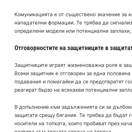
Комуникацията е от съществено значение за к
нападателни формации. Те трябва да сигнализ
определени модели или потенциални заплахи, 
Отговорностите на защитниците в защитат
Защитниците играят жизненоважна роля в защи
Всеки защитник е отговорен за една половина
подавания и помагайки да се предотвратят гол
реагират бързо на всякакви потенциални запл
В допълнение към задълженията си за дълбок
защитата срещу бягания. Те трябва да бъдат г
носители на топката, които пробиват през нач
развива към тяхната страна на терена.