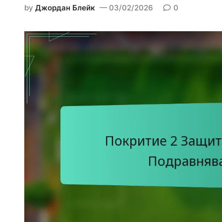
d
by
Джордан Блейк
03/02/2026
0
i
n