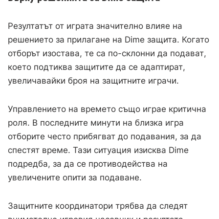
Резултатът от играта значително влияе на
решението за прилагане на Dime защита. Когато
отборът изостава, те са по-склонни да подават,
което подтиква защитите да се адаптират,
увеличавайки броя на защитните играчи.
Управлението на времето също играе критична
роля. В последните минути на близка игра
отборите често прибягват до подавания, за да
спестят време. Тази ситуация изисква Dime
подредба, за да се противодейства на
увеличените опити за подаване.
Защитните координатори трябва да следят