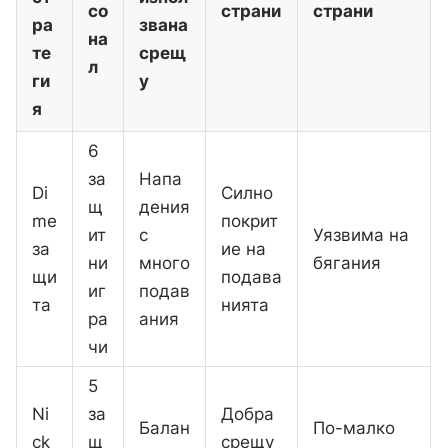
со
страни
страни
ра
звана
на
те
срещ
л
ги
у
я
6
за
Напа
Di
Силно
щ
дения
me
покрит
ит
с
Уязвима на
за
ие на
ни
много
бягания
щи
подава
иг
подав
та
нията
ра
ания
чи
5
Ni
за
Добра
Балан
По-малко
ck
щ
срещу