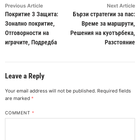
Post
Previous
N
Previous Article
Next Article
article:
ar
Покритие 3 Защита:
Бързи стратегии за пас:
navigation
Зонално покритие,
Време за маршрути,
Отговорности на
Решения на куотърбека,
играчите, Подредба
Разстояние
Leave a Reply
Your email address will not be published.
Required fields
are marked
*
COMMENT
*