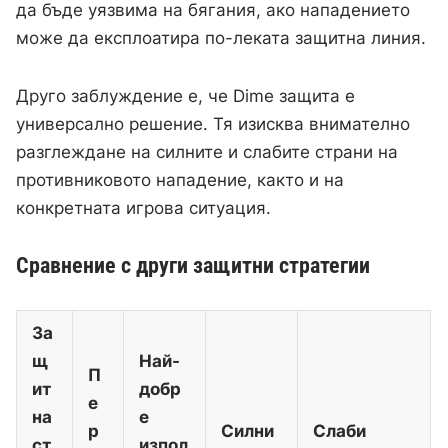
да бъде уязвима на бягания, ако нападението
може да експлоатира по-леката защитна линия.
Друго заблуждение е, че Dime защита е
универсално решение. Тя изисква внимателно
разглеждане на силните и слабите страни на
противниковото нападение, както и на
конкретната игрова ситуация.
Сравнение с други защитни стратегии
За
щ
Най-
П
ит
добр
е
на
е
р
Силни
Слаби
ст
изпол