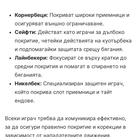
Корнербеци:
Покриват широки приемници и
осигуряват външно ограничаване.
Сейфти:
Действат като играчи за дълбоко
покритие, четейки действията на куотърбека
и подпомагайки защитата срещу бягания.
Лайнбекери:
Фокусират се върху кратки до
средни покрития и помагат в спирането на
бяганията.
Никелбек:
Специализиран защитен играч,
който покрива слот приемници и тайт
ендове.
Всеки играч трябва да комуникира ефективно,
за да осигури правилно покритие и корекции в
зависимост от нападателните движения.