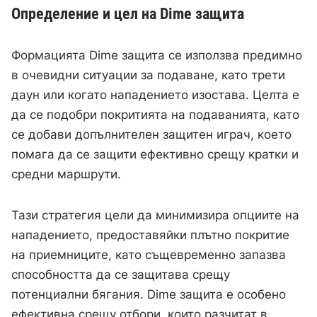
Определение и цел на Dime защита
Формацията Dime защита се използва предимно
в очевидни ситуации за подаване, като трети
даун или когато нападението изостава. Целта е
да се подобри покритията на подаванията, като
се добави допълнителен защитен играч, което
помага да се защити ефективно срещу кратки и
средни маршрути.
Тази стратегия цели да минимизира опциите на
нападението, предоставяйки плътно покритие
на приемниците, като същевременно запазва
способността да се защитава срещу
потенциални бягания. Dime защита е особено
ефективна срещу отбори, които разчитат в