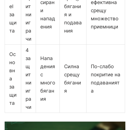
сиран
ефективна
el
ит
бягани
и
срещу
за
ни
я и
напад
множество
щи
иг
подава
ения
приемници
та
ра
ния
чи
4
Ос
за
Напа
но
щ
дения
Силна
По-слабо
вн
ит
с
срещу
покритие на
а
ни
много
бягани
подаваният
за
иг
бяган
я
а
щи
ра
ия
та
чи