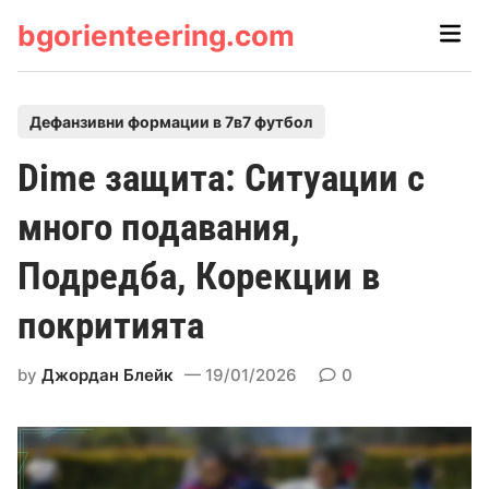
Skip
bgorienteering.com
Main
to
Men
content
P
Дефанзивни формации в 7в7 футбол
o
Dime защита: Ситуации с
s
t
много подавания,
e
Подредба, Корекции в
d
i
покритията
n
by
Джордан Блейк
19/01/2026
0