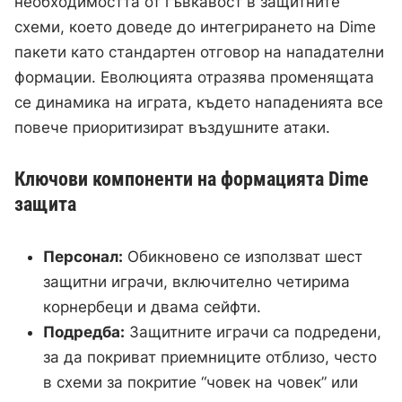
необходимостта от гъвкавост в защитните
схеми, което доведе до интегрирането на Dime
пакети като стандартен отговор на нападателни
формации. Еволюцията отразява променящата
се динамика на играта, където нападенията все
повече приоритизират въздушните атаки.
Ключови компоненти на формацията Dime
защита
Персонал:
Обикновено се използват шест
защитни играчи, включително четирима
корнербеци и двама сейфти.
Подредба:
Защитните играчи са подредени,
за да покриват приемниците отблизо, често
в схеми за покритие “човек на човек” или